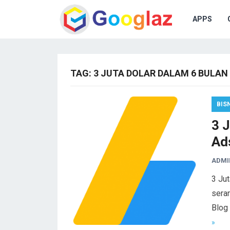
APPS
TAG:
3 JUTA DOLAR DALAM 6 BULAN
BIS
3 
Ad
ADMI
3 Jut
seran
Blog
»