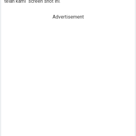
telah kami screen shot ini.
Advertisement