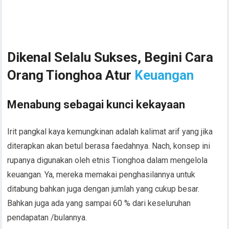
Menabung sebagai kunci kekayaan
Irit pangkal kaya kemungkinan adalah kalimat arif yang jika
diterapkan akan betul berasa faedahnya. Nach, konsep ini
rupanya digunakan oleh etnis Tionghoa dalam mengelola
keuangan. Ya, mereka memakai penghasilannya untuk
ditabung bahkan juga dengan jumlah yang cukup besar.
Bahkan juga ada yang sampai 60 % dari keseluruhan
pendapatan /bulannya.
Disamping itu, mereka kurangi pengeluaran untuk hal yang
tak perlu, akhirnya uang yang ditabung juga dapat makin
banyak. Permasalahan tabungan, kamu dapat menyimpan
berbentuk tunai, rekening di bank, sampai e-Wallet. Jika
ingin tabungan wujud e-Wallet, kamu tidak pakai repot untuk
mengisinya karena saat ini gunakan neu bisa hebat up OVO
secara mudah.