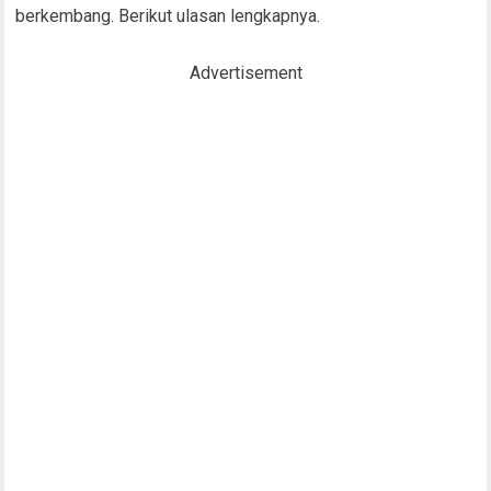
Dikenal Selalu Sukses, Begini Cara
Orang Tionghoa Atur
Keuangan