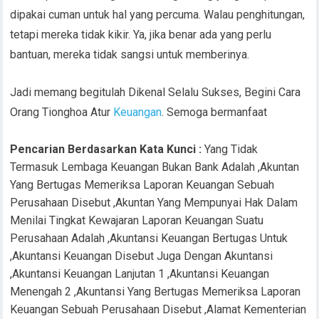
Pencarian Berdasarkan Kata Kunci :
Yang Tidak
Termasuk Lembaga Keuangan Bukan Bank Adalah ,Akuntan
Yang Bertugas Memeriksa Laporan Keuangan Sebuah
Perusahaan Disebut ,Akuntan Yang Mempunyai Hak Dalam
Menilai Tingkat Kewajaran Laporan Keuangan Suatu
Perusahaan Adalah ,Akuntansi Keuangan Bertugas Untuk
,Akuntansi Keuangan Disebut Juga Dengan Akuntansi
,Akuntansi Keuangan Lanjutan 1 ,Akuntansi Keuangan
Menengah 2 ,Akuntansi Yang Bertugas Memeriksa Laporan
Keuangan Sebuah Perusahaan Disebut ,Alamat Kementerian
Keuangan ,Akuntan Publik Mengaudit Laporan Keuangan
Perusahaan Dengan Tujuan Utama ,Akun Akun Yang Terdapat
Dalam Laporan Posisi Keuangan Suatu Perusahaan Adalah
,Aktivitas Utama Dari Seorang Manajer Keuangan Adalah
Sebagai Berikut Kecuali ,5 Jenis Laporan Keuangan ,5
Laporan Keuangan ,Adm Keuangan ,Admin Keuangan
,Administrasi Keuangan Adalah ,Administrasi Keuangan
Negara ,Adminstrasi Keuangan ,Aktivitas Manajemen