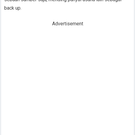
Resiko tergantung pada satu usaha saja benar-benar sangat
besar, seandainya saja kondisi tidak konstan ada peluang
dapat gulung alas. Akhirnya tidak perlu cemas jika mendadak