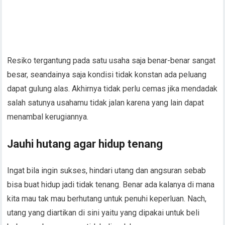
salah satunya usahamu tidak jalan karena yang lain dapat
menambal kerugiannya.
Jauhi hutang agar hidup tenang
Ingat bila ingin sukses, hindari utang dan angsuran sebab
bisa buat hidup jadi tidak tenang. Benar ada kalanya di mana
kita mau tak mau berhutang untuk penuhi keperluan. Nach,
utang yang diartikan di sini yaitu yang dipakai untuk beli
beberapa barang yang tidak diperlukan.
Jika memanglah belum sanggup beli barang itu, lebih bagus
menanti dan menabung dahulu dibanding berhutang atau
lakukan angsuran. Nach jika sudah sanggup, baru dapat beli
barang yang diharapkan secara tunai dan kontan.
Jangan lupa untuk mengatur
anggaran