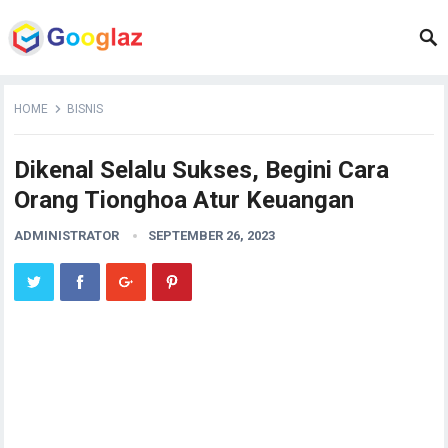
HOME
BISNIS
Dikenal Selalu Sukses, Begini Cara
Orang Tionghoa Atur Keuangan
ADMINISTRATOR
SEPTEMBER 26, 2023
Begini Cara Orang Tionghoa Atur
Keuangan
–
Sejak dulu
orang Tionghoa telah dikenali benar-benar pintar dalam
permasalahan mengurusi keuangan. Mereka dipandang