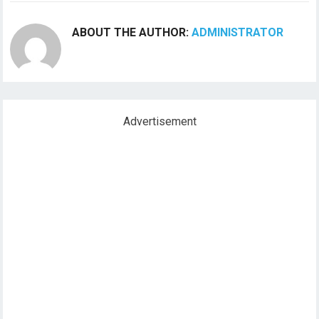
POPULAR POSTS
Radeon RX 6600M Equivalent: Kartu Grafis
Terbaik untuk Laptop Gaming
September 27, 2023
Kegiatan Mempromosikan Penuaan yang