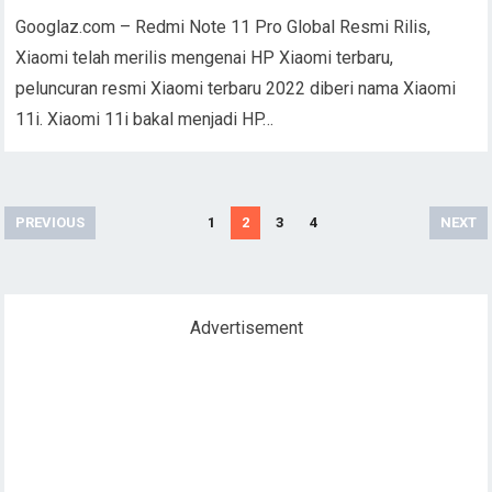
Googlaz.com – Redmi Note 11 Pro Global Resmi Rilis,
Xiaomi telah merilis mengenai HP Xiaomi terbaru,
peluncuran resmi Xiaomi terbaru 2022 diberi nama Xiaomi
11i. Xiaomi 11i bakal menjadi HP…
Paginasi
PREVIOUS
1
2
3
4
NEXT
pos
Advertisement