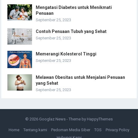
Mengatasi Diabetes untuk Menikmati
Penuaan
September 25, 2023
Contoh Penuaan Tubuh yang Sehat
September 25, 2023
Memerangi Kolesterol Tinggi
September 25, 2023
Melawan Obesitas untuk Menjalani Penuaan
yang Sehat
September 25, 2023
© 2026
Googlaz News
- Theme by
HappyThemes
Home
Tentang kami
Pedoman Media Siber
TOS
Privacy Policy
Hubungi Kami